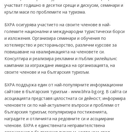
участват годишно в десетки срещи и дискусии, семинари и
кръгли маси по проблемите на туризма.
БХРА осигурява участието на своите членове в най-
големите национални и международни туристически борси
и изложения. Организира семинари и обучения по
хотелиерство и рестораньорство, различни курсове за
повишаване на квалификацията на членовете си.
Консултира и реализира рекламни и пъблик рилейшънс
кампании за изграждане имиджа на организацията, на
своите членове и на българския туризъм.
БХРА поддържа един от най-популярните информационни
сайтове в българския туризъм - www.bhra-bg.org. В сайта си
асоциацията представя цялостната си дейност; информира
членовете си по най-актуалните въпроси и проблеми от
българския туризъм; популяризира постиженията,
наградите и отличията на редовните си и асоциирани
членове. БХРА е единствената неправителствена