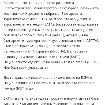
Министерство на регионалното развитие и
благоустройство, Министерство на културата, различните
комисии към Народното събрание, Българската
туристическа камара (БТК), Българската асоциация на
туристическите агенции (БАТА), Българската асоциация за
алтернативен туризъм (БААТ) , Българската асоциация за
селски и екологичен туризъм (БАСЕТ), Асоциация на
българските туроператори и туристически агенти (АБТТА),
Съвет по туризъм – София, Български съюз по
балнеология и СПА туризъм (БУБСПА), Българската
асоциация на професионалните готвачи (БАПГ),
Националното сдружение на общините в България (НСОБ),
Нов български университет.
Дългогодишно и ползотворно е членството на БХРА в
Националния съвет по туризъм, Българската стопанска
камара (БСК), и др.
БХРА изготвя становища за промени в нормативната база,
засягащи българския туризъм. Членове на асоциацията