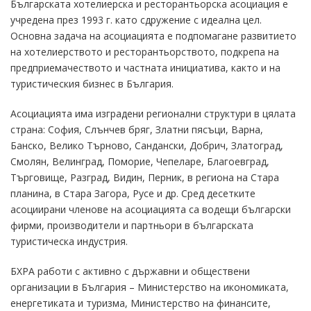
Българската хотелиерска и ресторантьорска асоциация е
учредена през 1993 г. като сдружение с идеална цел.
Основна задача на асоциацията е подпомагане развитието
на хотелиерството и ресторантьорството, подкрепа на
предприемачеството и частната инициатива, както и на
туристическия бизнес в България.
Асоциацията има изградени регионални структури в цялата
страна: София, Слънчев бряг, Златни пясъци, Варна,
Банско, Велико Търново, Сандански, Добрич, Златоград,
Смолян, Велинград, Поморие, Чепеларе, Благоевград,
Търговище, Разград, Видин, Перник, в региона на Стара
планина, в Стара Загора, Русе и др. Сред десетките
асоциирани членове на асоциацията са водещи български
фирми, производители и партньори в българската
туристическа индустрия.
БХРА работи с активно с държавни и обществени
организации в България – Министерство на икономиката,
енергетиката и туризма, Министерство на финансите,