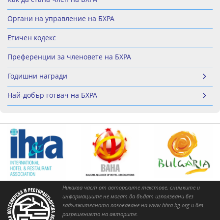
Органи на управление на БХРА
Етичен кодекс
Преференции за членовете на БХРА
Годишни награди
Най-добър готвач на БХРА
Никаква част от авторските текстове, снимките и
информациите не могат да бъдат използвани без
задължителното позоваване на www.bhra-bg.org и без
разрешението на авторите.