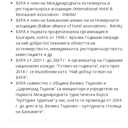
БХРА e член на Международната хотелиерска и
ресторантьорска асоциация /International Hotel &
Restaurant Association - IH&RA/
БХРА е член на Балканския алианс на хотелиерските
асоциации (Balkan alliance of hotel associations - BAHA).
БХРА е първата професионална организация в
България, която от 1996 г. връчва Годишни награди
за най-добри постижения в областта на
хотелиерството, мениджмънта, ресторантьорството,
инвестициите и др.
БХРА от 2001 г. до 2007 г. е организатор на Годишния
национален конкурс “Готвач на годината”, като през
2018 г. се възобнови като "Най-добър готвач на
БХРА".
БХРА съвместно с Община Велико Търново и
„Царевград Търнов” са инициатори и учредители на
първата Международната туристическа борса
“Културен туризъм“ у нас, която се провежда от 2004
г. до днес в гр. Велико Търново – културната столица
на Балканите”.