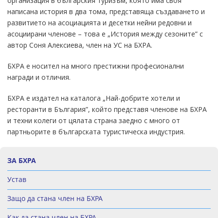
организация в българския туризъм, която има своя
написана история в два тома, представяща създаването и
развитието на асоциацията и десетки нейни редовни и
асоциирани членове – това е „История между сезоните” с
автор Соня Алексиева, член на УС на БХРА.
БХРА е носител на много престижни професионални
награди и отличия.
БХРА е издател на каталога „Най-добрите хотели и
ресторанти в България”, който представя членове на БХРА
и техни колеги от цялата страна заедно с много от
партньорите в българската туристическа индустрия.
ЗА БХРА
Устав
Защо да стана член на БХРА
Как да стана член на БХРА