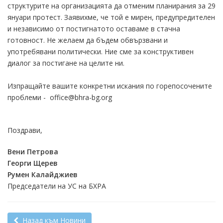
структурите на организацията да отменим планирания за 29
януари протест. Заявихме, че той е мирен, предупредителен
и независимо от постигнатото оставаме в стачна
готовност. Не желаем да бъдем обвързвани и
употребявани политически. Ние сме за конструктивен
диалог за постигане на целите ни.
Изпращайте вашите конкретни искания по горепосочените
проблеми - office@bhra-bg.org
Поздрави,
Вени Петрова
Георги Щерев
Румен Калайджиев
Председатели на УС на БХРА
Назад към Новини