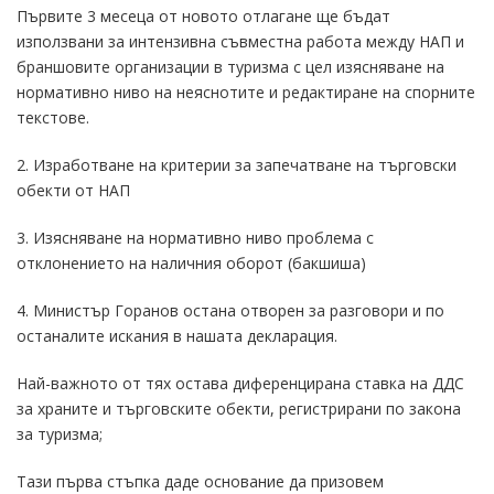
Първите 3 месеца от новото отлагане ще бъдат
използвани за интензивна съвместна работа между НАП и
браншовите организации в туризма с цел изясняване на
нормативно ниво на неяснотите и редактиране на спорните
текстове.
2. Изработване на критерии за запечатване на търговски
обекти от НАП
3. Изясняване на нормативно ниво проблема с
отклонението на наличния оборот (бакшиша)
4. Министър Горанов остана отворен за разговори и по
останалите искания в нашата декларация.
Най-важното от тях остава диференцирана ставка на ДДС
за храните и търговските обекти, регистрирани по закона
за туризма;
Тази първа стъпка даде основание да призовем