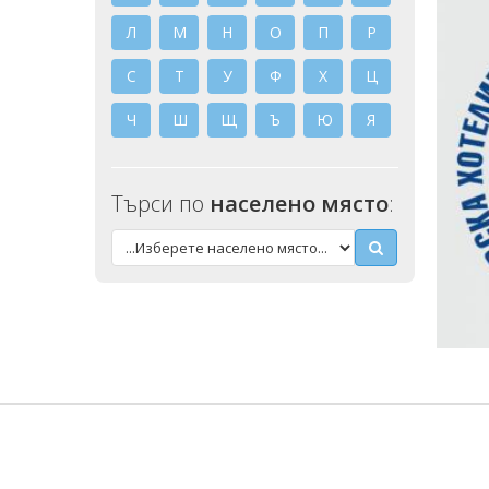
Л
М
Н
О
П
Р
С
Т
У
Ф
Х
Ц
Ч
Ш
Щ
Ъ
Ю
Я
Търси по
населено място
: