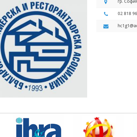
гр. Софи
02 818 9
hc1g1@a