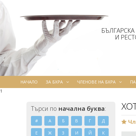
БЪЛГАРСКА
И РЕС
НАЧАЛО
ЗА БХРА
ЧЛЕНОВЕ НА БХРА
ПА
1
ХО
Търси по
начална буква
:
#
А
Б
В
Г
Д
Чл
Е
Ж
З
И
Й
К