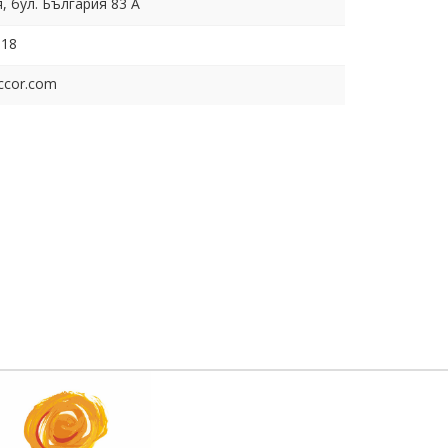
я, бул. България 83 А
618
ccor.com