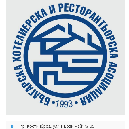
гр. Костинброд, ул.” Първи май” № 35